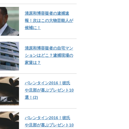
清原和博容疑者の逮捕速
報！次はこの大物芸能人が
候補に！
清原和博容疑者の自宅マン
ションはどこ？逮捕現場の
家賃は？
バレンタイン2016！彼氏
や旦那が喜ぶプレゼント10
選！(2)
バレンタイン2016！彼氏
や旦那が喜ぶプレゼント10