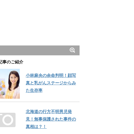
記事のご紹介
小林麻央の余命判明！顔写
真と乳がんステージからみ
た生存率
北海道の行方不明男児発
見！無事保護された事件の
真相は？！