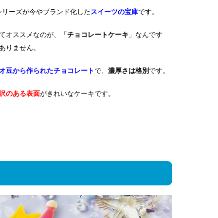
e』シリーズが今やブランド化した
スイーツの宝庫
です。
てオススメなのが、「
チョコレートケーキ
」なんです
ありません。
オ豆から作られたチョコレート
で、
濃厚さは格別
です。
沢のある表面
がきれいなケーキです。