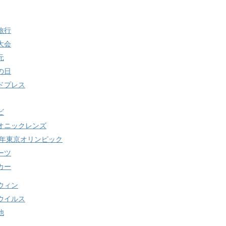
旅行
大会
元
の日
ドプレス
ビ
オニックレンズ
20年東京オリンピック
ーツ
カー
ウィン
ウイルス
他