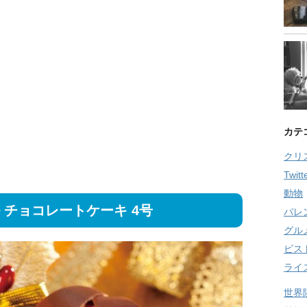
カテ
クリ
Twitt
動物
 チョコレートケーキ 4号
バレ
グル
ビス
ライ
世界陸