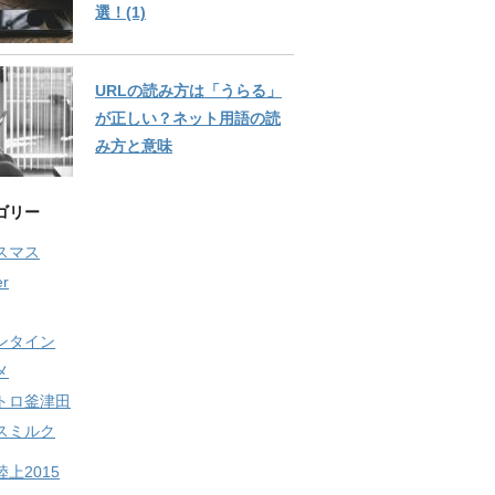
選！(1)
URLの読み方は「うらる」
が正しい？ネット用語の読
み方と意味
ゴリー
スマス
er
ンタイン
メ
トロ釜津田
スミルク
上2015