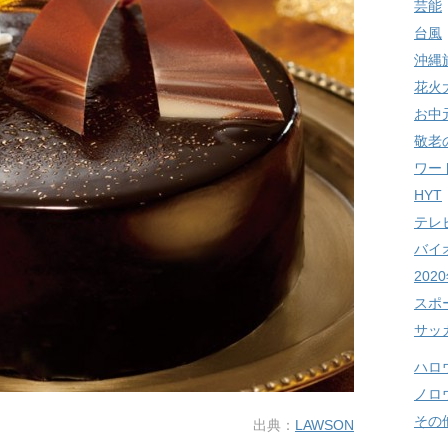
芸能
台風
沖縄
花火
お中
敬老
ワー
HYT
テレ
バイ
20
スポ
サッ
ハロ
ノロ
その
出典：
LAWSON