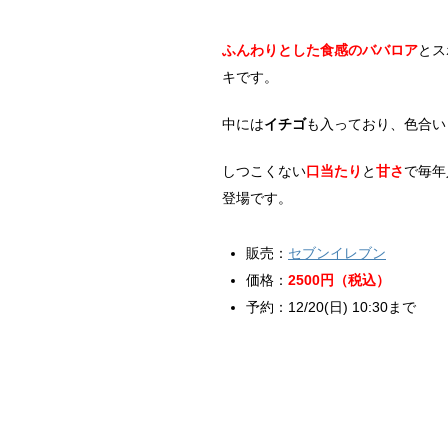
ふんわりとした食感のババロア
とス
キです。
中には
イチゴ
も入っており、色合い
しつこくない
口当たり
と
甘さ
で毎年
登場です。
販売：
セブンイレブン
価格：
2500円（税込）
予約：12/20(日) 10:30まで