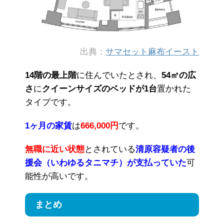
出典：
サマセット麻布イースト
14階の最上階
に住んでいたとされ、
54㎡の広
さ
に
クイーンサイズのベッドが1台
置かれた
タイプです。
1ヶ月の家賃
は
666,000円
です。
無職に近い状態
とされている
清原容疑者の後
援会（いわゆるタニマチ）が支払っていた
可
能性が高いです。
まとめ