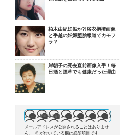
柏木由紀妊娠か?!浴衣抱擁画像
と手越の妊娠堕胎報道でカモフ
ラ？
岸朝子の死去直前画像入手！毎
日酒と煙草でも健康だった理由
Message
メールアドレスが公開されることはありませ
ん。
※
が付いている欄は必須項目です