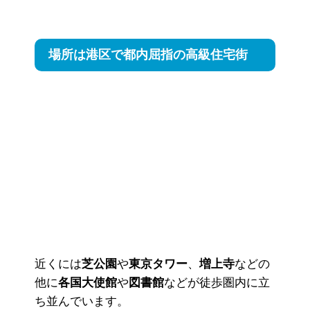
場所は港区で都内屈指の高級住宅街
近くには
芝公園
や
東京タワー
、
増上寺
などの
他に
各国大使館
や
図書館
などが徒歩圏内に立
ち並んでいます。