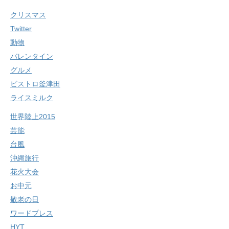
クリスマス
Twitter
動物
バレンタイン
グルメ
ビストロ釜津田
ライスミルク
世界陸上2015
芸能
台風
沖縄旅行
花火大会
お中元
敬老の日
ワードプレス
HYT