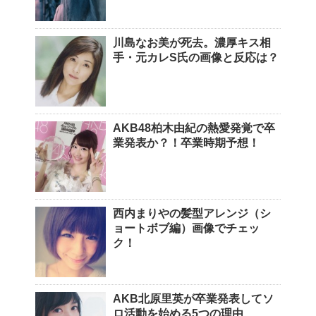
川島なお美が死去。濃厚キス相
手・元カレS氏の画像と反応は？
AKB48柏木由紀の熱愛発覚で卒
業発表か？！卒業時期予想！
西内まりやの髪型アレンジ（シ
ョートボブ編）画像でチェッ
ク！
AKB北原里英が卒業発表してソ
ロ活動を始める5つの理由