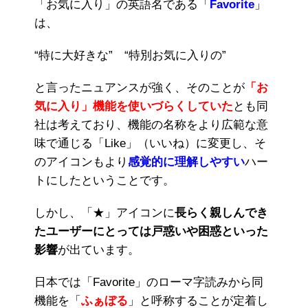
「お気に入り」の英語名である「
Favorite
」
は、
“特に大好きな” “特別お気に入りの”
と言ったニュアンスが強く、そのことが
「お
気に入り」機能を使いづらくしていた
とも同
社は考えており、機能の名称をより広範な意
味で通じる「Like」（いいね）に変更し、そ
のアイコンもより
感覚的に理解しやすい
ハー
トにしたということです。
しかし、「★」アイコンに
長らく親しんでき
たユーザーにとっては戸惑いや困惑といった
影響
が出ています。
日本では「Favorite」のローマ字読みから同
機能を「
ふぁぼる
」と呼称することが定着し