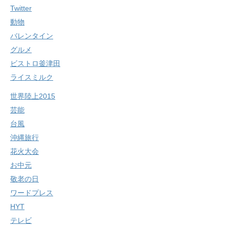
Twitter
動物
バレンタイン
グルメ
ビストロ釜津田
ライスミルク
世界陸上2015
芸能
台風
沖縄旅行
花火大会
お中元
敬老の日
ワードプレス
HYT
テレビ