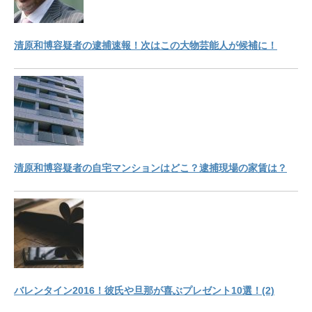
清原和博容疑者の逮捕速報！次はこの大物芸能人が候補に！
清原和博容疑者の自宅マンションはどこ？逮捕現場の家賃は？
バレンタイン2016！彼氏や旦那が喜ぶプレゼント10選！(2)