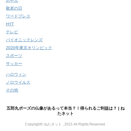
お中元
敬老の日
ワードプレス
HYT
テレビ
バイオニックレンズ
2020年東京オリンピック
スポーツ
サッカー
ハロウィン
ノロウイルス
その他
五郎丸ポーズの仏像があるって本当？！得られるご利益は？ | ね
たネット
Copyright© ねたネット , 2015 All Rights Reserved.