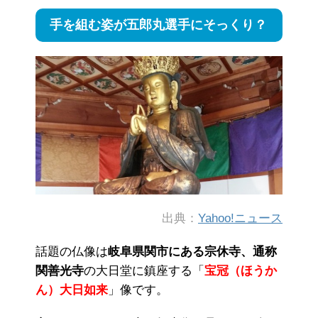
手を組む姿が五郎丸選手にそっくり？
出典：
Yahoo!ニュース
話題の仏像は
岐阜県関市にある宗休寺、通称
関善光寺
の大日堂に鎮座する「
宝冠（ほうか
ん）大日如来
」像です。