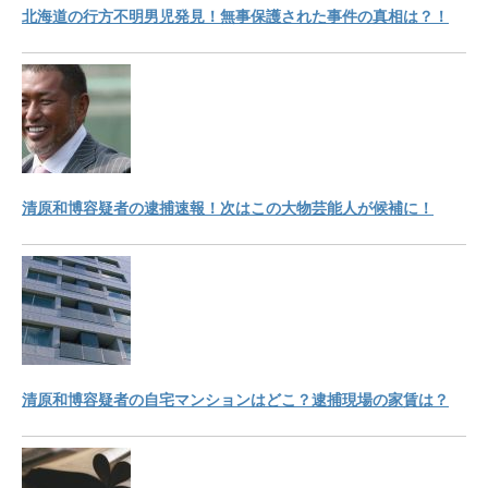
北海道の行方不明男児発見！無事保護された事件の真相は？！
清原和博容疑者の逮捕速報！次はこの大物芸能人が候補に！
清原和博容疑者の自宅マンションはどこ？逮捕現場の家賃は？