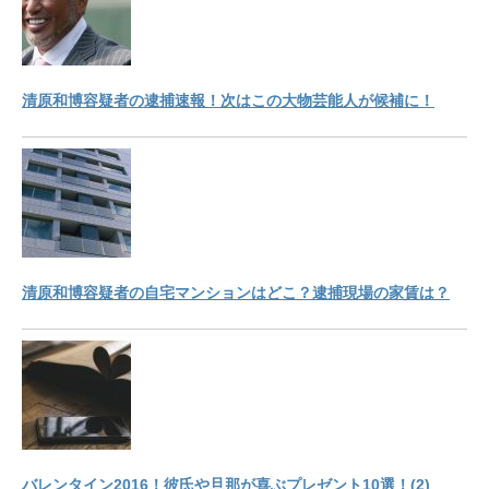
清原和博容疑者の逮捕速報！次はこの大物芸能人が候補に！
清原和博容疑者の自宅マンションはどこ？逮捕現場の家賃は？
バレンタイン2016！彼氏や旦那が喜ぶプレゼント10選！(2)