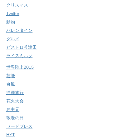
クリスマス
Twitter
動物
バレンタイン
グルメ
ビストロ釜津田
ライスミルク
世界陸上2015
芸能
台風
沖縄旅行
花火大会
お中元
敬老の日
ワードプレス
HYT